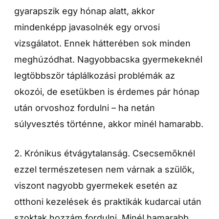
gyarapszik egy hónap alatt, akkor
mindenképp javasolnék egy orvosi
vizsgálatot. Ennek hátterében sok minden
meghúzódhat. Nagyobbacska gyermekeknél
legtöbbször táplálkozási problémák az
okozói, de esetükben is érdemes pár hónap
után orvoshoz fordulni – ha netán
súlyvesztés történne, akkor minél hamarabb.
2. Krónikus étvágytalanság. Csecsemőknél
ezzel természetesen nem várnak a szülők,
viszont nagyobb gyermekek esetén az
otthoni kezelések és praktikák kudarcai után
szoktak hozzám fordulni. Minél hamarabb