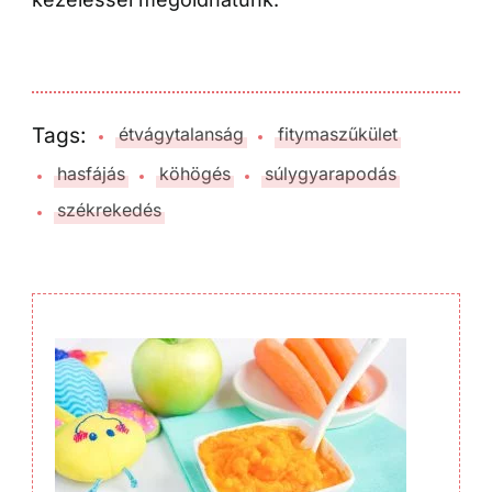
Tags:
étvágytalanság
fitymaszűkület
hasfájás
köhögés
súlygyarapodás
székrekedés
Post
Navigation