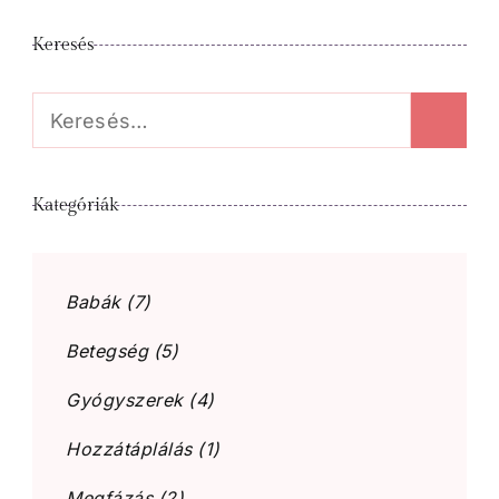
Keresés
Keresés:
Kategóriák
Babák
(7)
Betegség
(5)
Gyógyszerek
(4)
Hozzátáplálás
(1)
Megfázás
(2)