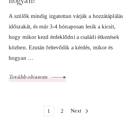
hogyan?
A szülők mindig izgatottan várják a hozzátáplálás
időszakát, és már 3-4 hónaposan lesik a kicsit,
hogy mikor kezd érdeklődni a családi étkezések
közben. Ezután feltevődik a kérdés, mikor és
hogyan …
Tovább olvasom
Bejegyzések
Page
Page
Next
1
2
lapozása