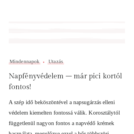
Mindennapok
Utazás
Napfényvédelem – már pici kortól
fontos!
A szép idő beköszöntével a napsugárzás elleni
védelem kiemelten fontossá válik. Korosztálytól
függetlenül nagyon fontos a napvédő krémek
használata, megelőzve ezzel a bőr többszöri