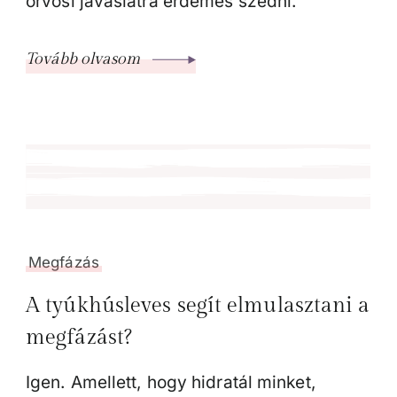
orvosi javaslatra érdemes szedni.
Tovább olvasom
Megfázás
A tyúkhúsleves segít elmulasztani a
megfázást?
Igen. Amellett, hogy hidratál minket,