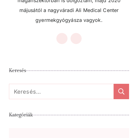
magánszektorban is dolgoztam, majd 2020
májusától a nagyváradi Ali Medical Center
gyermekgyógyásza vagyok.
Keresés
Keresés:
Kategóriák