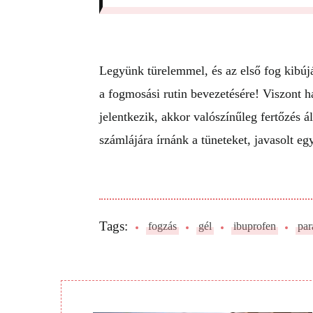
Legyünk türelemmel, és az első fog kibújá
a fogmosási rutin bevezetésére! Viszont 
jelentkezik, akkor valószínűleg fertőzés ál
számlájára írnánk a tüneteket, javasolt e
Tags:
fogzás
gél
ibuprofen
par