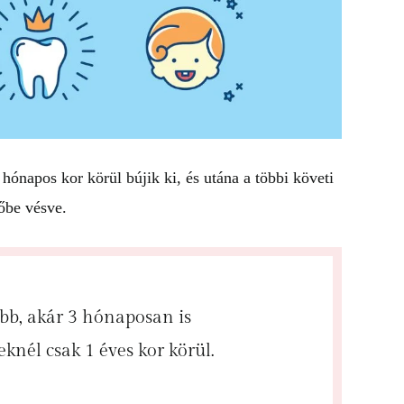
hónapos kor körül bújik ki, és utána a többi követi
kőbe vésve.
b, akár 3 hónaposan is
knél csak 1 éves kor körül.