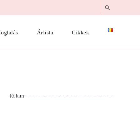
foglalás
Árlista
Cikkek
Rólam