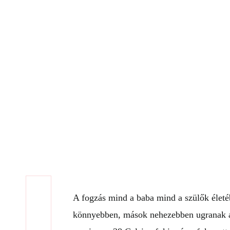
A fogzás mind a baba mind a szülők életé
könnyebben, mások nehezebben ugranak á