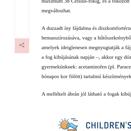
maximum 38 Celsius-fokig, és a fokozott 
megváltozhat.
A duzzadt íny fájdalma és diszkomfortérz
bemasszírozásáva, vagy a hűtőszekrényből
amelyek ideiglenesen megnyugtatják a fáj
a fog kibújásának napján –, akkor egy dóz
gyermekünknek: acetaminofen (pl. Paracet
hónapos kor fölött) tartalmú készítménye
A mellékelt ábrán jól látható a fogak kibúj