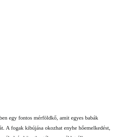
ben egy fontos mérföldkő, amit egyes babák
t. A fogak kibújása okozhat enyhe hőemelkedést,