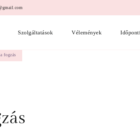
a@gmail.com
di Timea Tünde
Szolgáltatások
Vélemények
Időpont
a fogzás
gzás