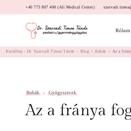
+40 773 807 400 (Ali Medical Center)
szarvadi.time
Dr. Szarva
Rólam
Kezdőlap - Dr. Szarvadi Timea Tünde
Blog
Babák
Az a frány
Babák
Gyógyszerek
Az a fránya fo