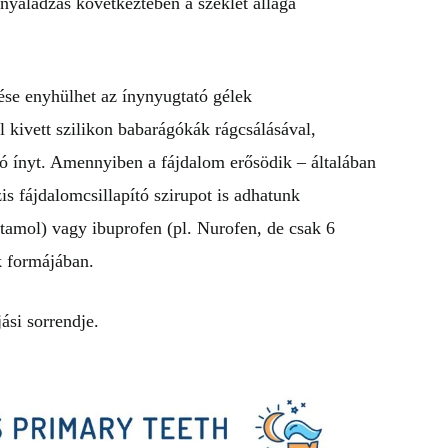
nyáladzás következtében a széklet állaga
ése enyhülhet az ínynyugtató gélek
 kivett szilikon babarágókák rágcsálásával,
ó ínyt. Amennyiben a fájdalom erősödik – általában
is fájdalomcsillapító szirupot is adhatunk
amol) vagy ibuprofen (pl. Nurofen, de csak 6
k formájában.
ási sorrendje.