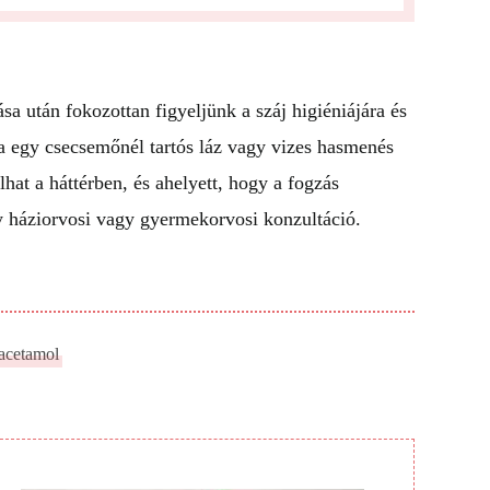
sa után fokozottan figyeljünk a száj higiéniájára és
ha egy csecsemőnél tartós láz vagy vizes hasmenés
lhat a háttérben, és ahelyett, hogy a fogzás
gy háziorvosi vagy gyermekorvosi konzultáció.
acetamol