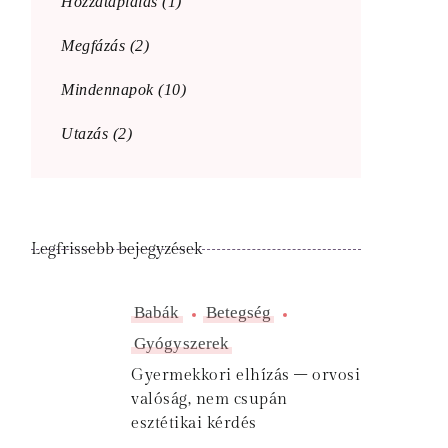
Hozzátáplálás
(1)
Megfázás
(2)
Mindennapok
(10)
Utazás
(2)
Legfrissebb bejegyzések
Babák
Betegség
Gyógyszerek
Gyermekkori elhízás – orvosi
valóság, nem csupán
esztétikai kérdés