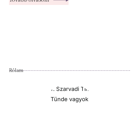
Rólam