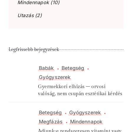
Mindennapok
(10)
Utazás
(2)
Legfrissebb bejegyzések
Babák
Betegség
Gyógyszerek
Gyermekkori elhízás – orvosi
valóság, nem csupán esztétikai kérdés
Betegség
Gyógyszerek
Megfázás
Mindennapok
Adjunk-e rendszeresen vitamint vagy