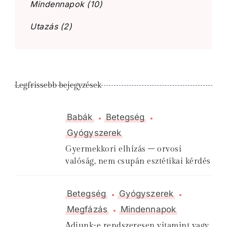
Mindennapok
(10)
Utazás
(2)
Legfrissebb bejegyzések
Babák
Betegség
Gyógyszerek
Gyermekkori elhízás – orvosi
valóság, nem csupán esztétikai kérdés
Betegség
Gyógyszerek
Megfázás
Mindennapok
Adjunk-e rendszeresen vitamint vagy