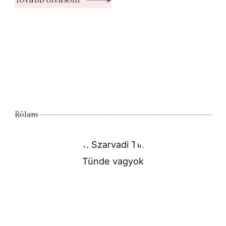
Rólam