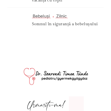
vacanță cu copii
Bebeluși
Zilnic
Somnul în siguranță a bebelușului
Urmariti-ma!