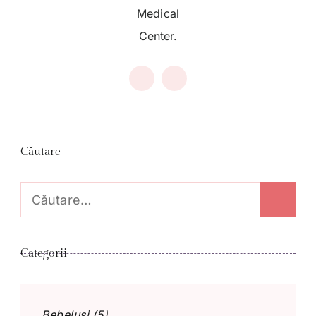
Medical
Center.
Căutare
Caută
după:
Categorii
Bebeluși
(5)