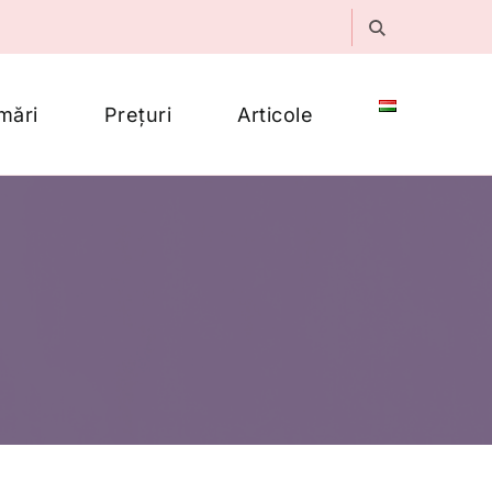
mări
Prețuri
Articole