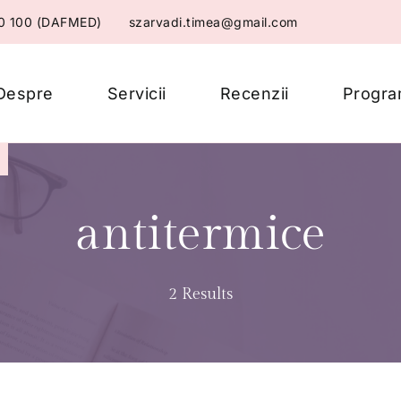
20 100 (DAFMED)
szarvadi.timea@gmail.com
di Timea Tünde
Despre
Servicii
Recenzii
Progra
antitermice
2 Results